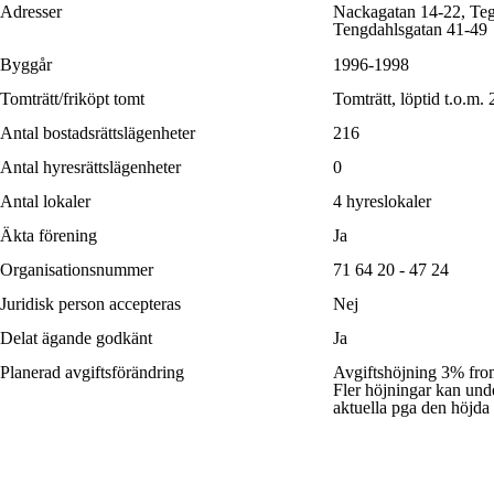
Adresser
Nackagatan 14-22, Teg
Tengdahlsgatan 41-49
Byggår
1996-1998
Tomträtt/friköpt tomt
Tomträtt, löptid t.o.m.
Antal bostadsrättslägenheter
216
Antal hyresrättslägenheter
0
Antal lokaler
4 hyreslokaler
Äkta förening
Ja
Organisationsnummer
71 64 20 - 47 24
Juridisk person accepteras
Nej
Delat ägande godkänt
Ja
Planerad avgiftsförändring
Avgiftshöjning 3
% fro
Fler höjningar kan un
aktuella pga den höjda