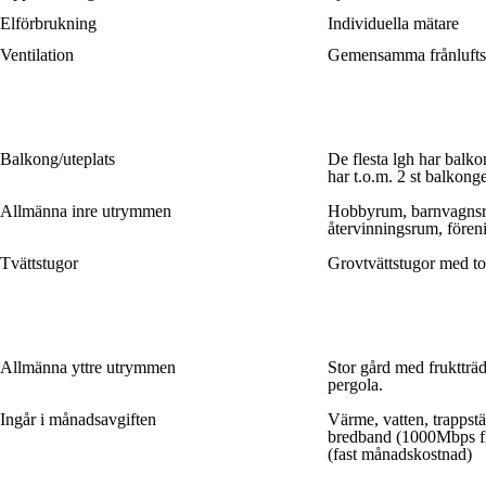
Elförbrukning
Individuella mätare
Ventilation
Gemensamma frånluftsf
Balkong/uteplats
De flesta lgh har balkon
har t.o.m. 2 st balkong
Allmänna inre utrymmen
Hobbyrum, barnvagnsr
återvinningsrum, fören
Tvättstugor
Grovtvättstugor med t
Allmänna yttre utrymmen
Stor gård med fruktträd
pergola.
Ingår i månadsavgiften
Värme, vatten, trappst
bredband (1000Mbps fib
(fast månadskostnad)