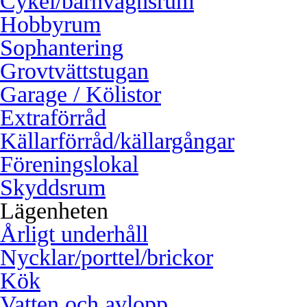
Cykel/barnvagnsrum
Hobbyrum
Sophantering
Grovtvättstugan
Garage / Kölistor
Extraförråd
Källarförråd/källargångar
Föreningslokal
Skyddsrum
Lägenheten
Årligt underhåll
Nycklar/porttel/brickor
Kök
Vatten och avlopp