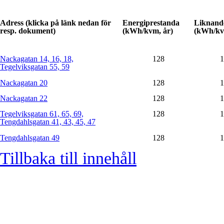
Adress (klicka på länk nedan för
Energiprestanda
Liknand
resp. dokument)
(kWh/kvm, år)
(kWh/kv
Nackagatan 14, 16, 18,
128
1
Tegelviksgatan 55, 59
Nackagatan 20
128
1
Nackagatan 22
128
1
Tegelviksgatan 61, 65, 69,
128
1
Tengdahlsgatan 41, 43, 45, 47
Tengdahlsgatan 49
128
1
Tillbaka till innehåll