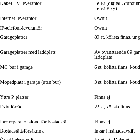
Kabel-TV-leverantör
Tele2 (digital Grundu
Tele2 Play)
Internet-leverantör
Ownit
IP-telefoni-leverantör
Ownit
Garageplatser
89 st, kölista finns, un
Garageplatser med laddplats
Av ovanstående 89 gara
laddplats
MC-bur i garage
6 st, kölista finns, köt
Mopedplats i garage (utan bur)
3 st, kölista finns, köt
Yttre P-platser
Finns ej
Extraförråd
22 st, kölista finns
Inre reparationsfond för bostadsrätt
Finns ej
Bostadsrättsförsäkring
Ingår i månadsavgift
Överlåtelseavgift
Kontakta Delagott