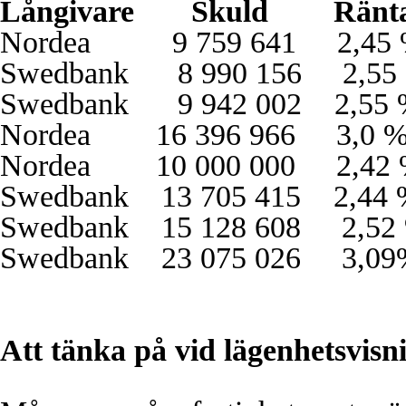
Långivare
Skuld
Ränt
Nordea
9 759 641
2,45
Swedbank
8 990 156
2,55
Swedbank
9 942 0
02
2,55
Nordea
16 396 966
3,0
Nordea
10 000 000
2,42
Swedbank
13 705 415
2,44
Swedbank
15 128 608
2,52
Swedbank
23 075 026
3,09
Att tänka på vid lägenhetsvisn